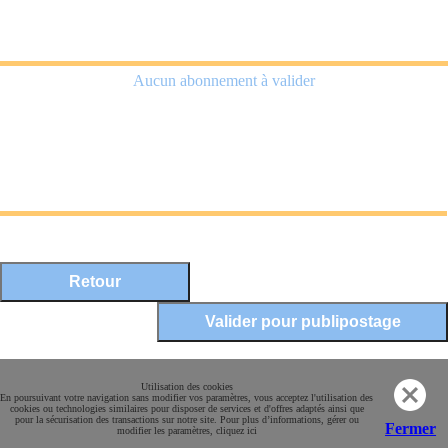
Aucun abonnement à valider
Mentions légales
Utilisation des cookies
En poursuivant votre navigation sans modifier vos paramètres, vous acceptez l'utilisation des
Conditions Générales de Vente
cookies ou technologies similaires pour disposer de services et d'offres adaptés ainsi que
pour la sécurisation des transactions sur notre site. Pour plus d’informations, gérer ou
Paiement sécurisé
Fermer
modifier les paramètres, cliquez ici
Contact