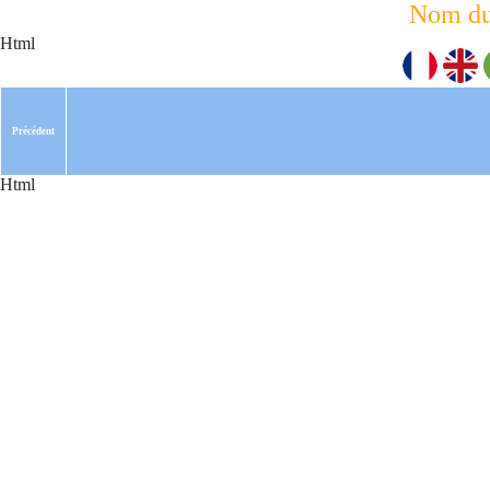
Nom du
Html
Précédent
Html