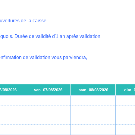
vertures de la caisse.
quois. Durée de validité d'1 an après validation.
nfirmation de validation vous parviendra,
06/08/2026
ven. 07/08/2026
sam. 08/08/2026
dim. 