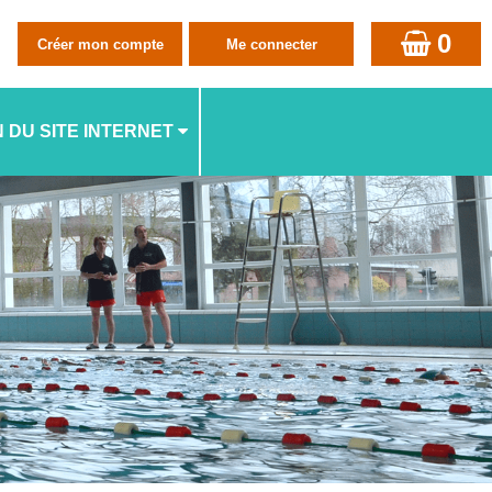
0
N DU SITE INTERNET
LISATION,...)
ATION, ACHAT, ANNULATION